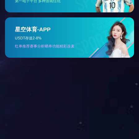
带盖美固笼
带盖美固笼的结构设计是为了随时存取货物方便，并且在堆
叠存储时，可以随时打开小门存入或取出物品，免除翻仓的
麻烦；配合叉车、升降机、吊车等设备可进行作业，大大的
节省了存储空间。带盖美固笼运输便捷、且能够重...
带轮美固笼