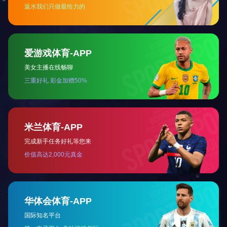
镀锌折叠仓储笼养护注意事项：
1、载重和使用说明要清楚，在承载范围内使用，同时要避免叉
车的碰撞；/2、要做好防范措施，不能将它放在潮湿的地方，
这样很容易使产品的表面发生锈蚀。千万要按照规定的要求，
存放规定的物品，不能盛放强酸强碱物品，不能够乱放物品，
对于有水份的物品建议加一层塑料膜来承载。
3、镀锌折叠仓储笼表面通常使用防锈喷涂或者镀锌，预防金属
物料箱生锈，还有一个比较好的办法，箱体表面处理出现磨损
时，用自喷漆处理，经济实惠，在箱子表面磨损比较严重时，
可从新喷塑。
这篇文章主要是讲述了有关镀锌折叠仓储笼的特点以及使用注
意事项由于时间问题就只能给大家讲述到这里，希望这节内容
可以帮助大家解决一些问题，如果大家还有其他的问题需要了
解，那么大家可以在线开云官方app下载站-开云（中国）的工
作人员。
上一篇：
仓库笼：实用且效率高的仓储解决方案