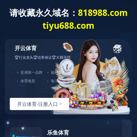
首页
开云官方app下载站-开云（中国）
Toggl
naviga
当前位置：
网站首页
>
仓储笼价格
>
镀锌折叠仓储笼相
关信息合集，赶紧收藏
镀锌折叠仓储笼相关信息合集，赶紧收藏
镀锌折叠仓储笼一般是应用于物流行业，主要是用来运输货品
的，这种仓储笼可以保障货品在运输途中不受损坏，也可以节
约储存空间，其实镀锌折叠仓储笼的优势特点还有很多，如果
大家想要了解，那么大家也不要担心，因为接下来，就为大家
详细的介绍一下有关镀锌折叠仓储笼的优势特点。