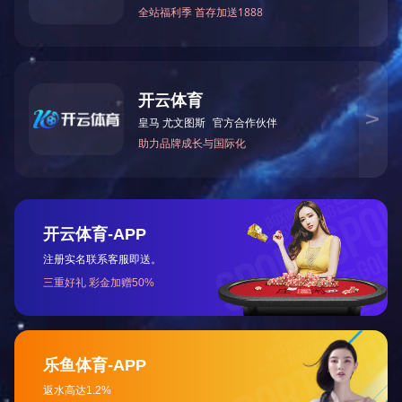
2：在使用堆高机堆码时需要一个个操作，不可同时2个叠在一
起堆高。
3：如果不是特别定做镀锌折叠仓储笼，是严禁使用吊车操作
的。
4：机械叉车在进叉时，千万要注意避免与脚杯、底部U型槽的
碰撞。